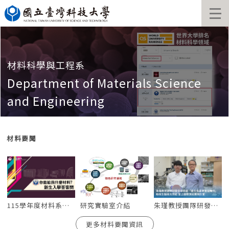
跳
到
主
要
內
容
材料科學與工程系
區
Department of Materials Science
and Engineering
材料要聞
115學年度材料系大學部招生答客問
朱瑾教授團隊研發全球首創「菱形金屬奈米管陣列」助攻生醫檢測效能 登上國際頂尖期刊封面
研究實驗室介紹
更多材料要聞資訊