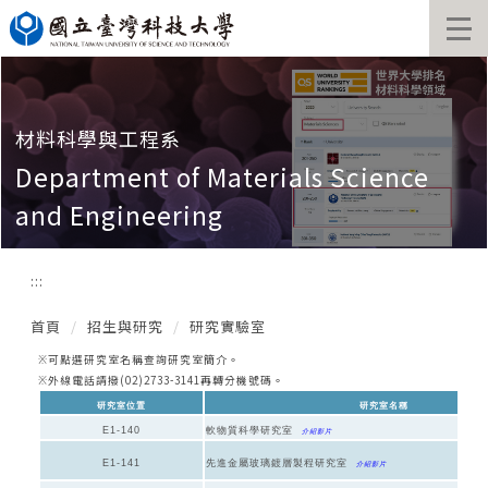
跳
到
主
要
內
容
材料科學與工程系
區
Department of Materials Science
and Engineering
:::
首頁
招生與研究
研究實驗室
可點選研究室名稱查詢研究室簡介。
※
外線電話請撥(02)2733-3141再轉分機號碼。
※
研究室位置
研究室名稱
E1-140
軟物質科學研究室
介紹影片
E1-141
先進金屬玻璃鍍層製程研究室
介紹影片