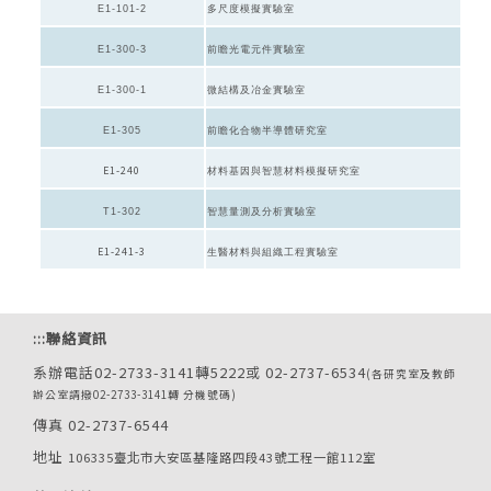
E1-101-2
多尺度模擬實驗室
E1-300-3
前瞻光電元件實驗室
E1-
300-1
微結構及冶金實驗室
E1-305
前瞻化合物半導體研究室
E1-240
材料基因與智慧材料模擬研究室
T1-302
智慧量測及分析實驗室
E1-241-3
生醫材料與組織工程實驗室
:::
聯絡資訊
系辦電話02-2733-3141轉5222或 02-2737-6534
(各研究室及教師
辦公室請撥02-2733-3141轉 分機號碼)
傳真 02-2737-6544
地址
106335臺北市大安區基隆路四段43號工程一館112室