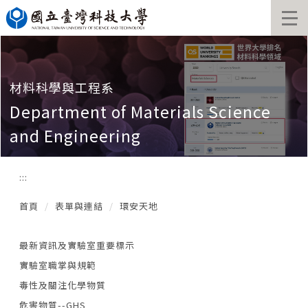
跳
到
主
要
內
容
材料科學與工程系
區
Department of Materials Science
and Engineering
:::
首頁
表單與連結
環安天地
最新資訊及實驗室重要標示
實驗室職掌與規範
毒性及關注化學物質
危害物質--GHS