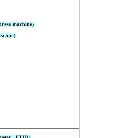
press machine
)
scope)
ometer，
FTIR)