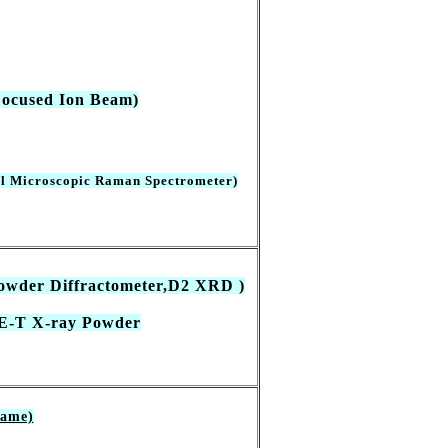
used Ion Beam)
al Microscopic Raman Spectrometer
)
r Diffractometer,D2 XRD )
-T X-ray Powder
rame)