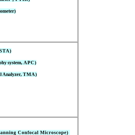
tometer
)
STA)
hy system,
APC)
l Analyzer,
TMA)
canning Confocal Microscope)