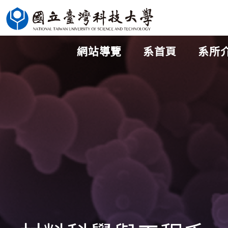
跳
到
主
網站導覽
系首頁
系所
要
內
容
區