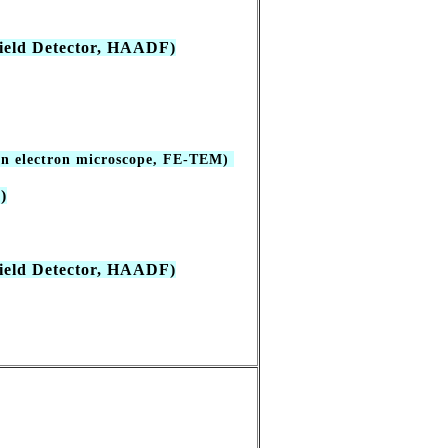
d Detector, HAADF)
ion electron microscope, FE-TEM)
)
d Detector, HAADF)