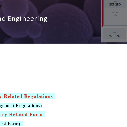
nd Engineering
elated Regulations
ent Regulations)
y Related Form
st Form)