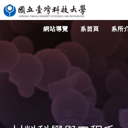
跳
到
主
網站導覽
系首頁
系所
要
內
容
區