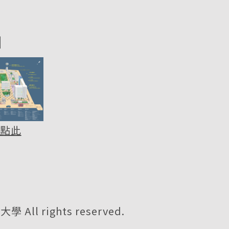
圖
點此
All rights reserved.