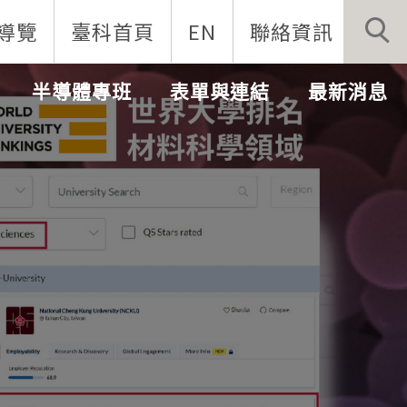
導覽
臺科首頁
EN
聯絡資訊
半導體專班
表單與連結
最新消息