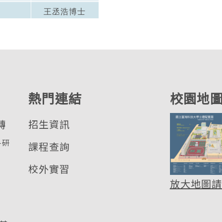
王丞浩博士
熱門連結
校園地
轉
招生資訊
各研
課程查詢
校外實習
放大地圖請