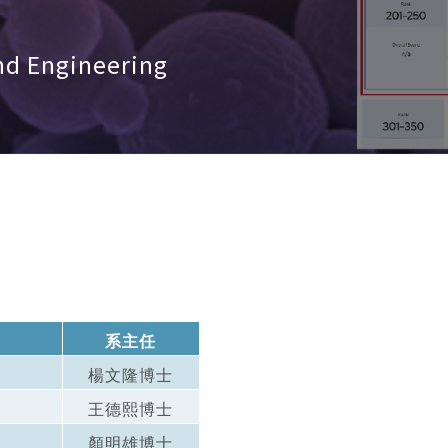
nd Engineering
系主任
楊文隆博士
王德熙博士
顏明雄博士