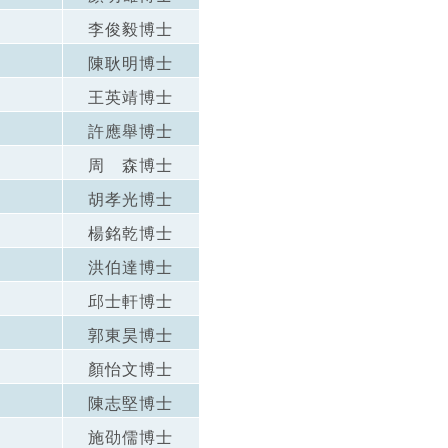
李俊毅博士
陳耿明博士
王英靖博士
許應舉博士
周
森博士
胡孝光博士
楊銘乾博士
洪伯達博士
邱士軒博士
郭東昊博士
顏怡文博士
陳志堅博士
施劭儒博士