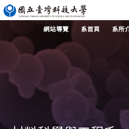
跳
到
主
網站導覽
系首頁
系所
要
內
容
區