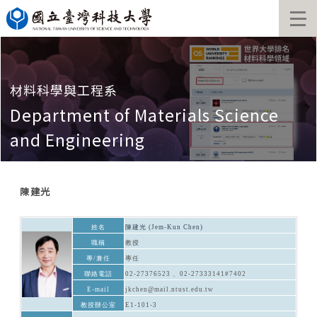
跳
到
主
要
內
容
材料科學與工程系
區
Department of Materials Science
and Engineering
陳建光
姓名
陳建光 (Jem-Kun Chen)
職稱
教授
專/兼任
專任
聯絡電話
02-27376523 、02-27333141#7402
E-mail
jkchen@mail.ntust.edu.tw
教授辦公室
E1-101-3