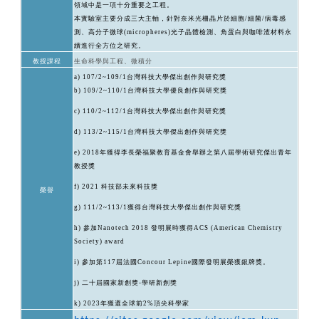
領域中是一項十分重要之工程。
本實驗室主要分成三大主軸，針對奈米光柵晶片於細胞/細菌/病毒感
測、高分子微球(micropheres)光子晶體檢測、角蛋白與咖啡渣材料永
續進行全方位之研究。
教授課程
生命科學與工程
、微積分
a) 107/2~109/1
台灣科技大學傑出創作與研究獎
b) 109/2~110/1
台灣科技大學優良創作與研究獎
c) 110/2~112/1
台灣科技大學傑出創作與研究獎
d) 113/2~115/1
台灣科技大學傑出創作與研究獎
e) 2018
年獲得李長榮福聚教育基金會舉辦之第八屆學術研究傑出青年
教授獎
f) 2021
科技部未來科技獎
榮譽
g) 111/2~113/1
獲得台灣科技大學傑出創作與研究獎
h)
參加Nanotech 2018 發明展時獲得ACS (American Chemistry
Society) award
i)
參加第117屆法國Concour Lepine國際發明展榮獲銀牌獎。
j)
二十屆國家新創獎-學研新創獎
k) 2023
年獲選全球前2%頂尖科學家