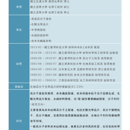
國立交通大學 應用化學所 博士
學歷
國立清華大學 化學工程所 碩士
國立清華大學 化學工程系 學士
•表面高分子接枝
•生醫光學晶片
專長
•半導體製程
•永續節能材料
•奈米光觸媒材料
2013/02 ~國立臺灣科技大學 材料科
系 教授
學與工程學
2010/08 ~ 2013/01 .國立臺灣科技大學 材料科學與工程學系 副教授
2006/08 ~ 2010/07 .國立臺灣科技大學 高分子工程系 助理教授
經歷
2005/08 ~ 2006/07 .國立屏東科技大學 生物系統工程系 助理教授
2004/09 ~ 2005/08 .日本東北大學 流體科學研究所 博士後研究員
2000/02 ~ 2001/08 .國家研究院 奈米元件實驗室 助理研究員
1999/02 ~ 2000/01 .工業技術研究院 化工與材料研究所 副研究員
實驗室
生物高分子光學晶片材料實驗室
(E1-239)
高分子接枝與應用、奈米纖維製備、奈米與微米粒子光子晶體合成、生
醫光學晶片製造、永續材料開發、光/電/磁性響應觸媒開發、分子列印
<研究方向>
主要發展為奈米結構高分子之製備，包括生醫光學晶片、高分子膠體粒
子、高分子纖維，並應用於循環腫瘤細胞偵測、生物分子列印與藥物釋
研究
放等領域。
一般高分子材料奈米結構化後，會產生許多特異的性質，在目前的科學